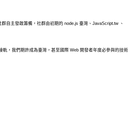
相關社群自主發啟籌備，社群由初期的 node.js 臺灣、JavaScript.tw 、 
與世界技術接軌，我們期許成為臺灣，甚至國際 Web 開發者年度必參與的技術